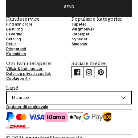
SEND
Kundeservice
Populære kategorier
Find min ordre
Tapeter
Bestilling
Vægmotiver
Levering
Fototapet
Betaling
Nyheder
Retur
Magasin
Prisgaranti
Kontakt os
Om Familietapeter
Sociale medier
Vilkår & betingelser
Data- og privatlivspolitik
Cookiepolitik
Land
Danmark
Opdater dit cookievalg