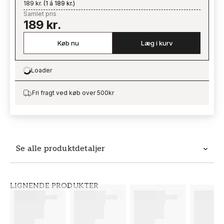
189 kr.
(
1 á 189 kr.
)
Samlet pris
189 kr.
Køb nu
Læg i kurv
Loader
Loading…
Fri fragt ved køb over 500kr
Se alle produktdetaljer
Produktdetaljer
LIGNENDE PRODUKTER
VARENUMMER
BRAND
FT38-000-W0000
Wallpassion