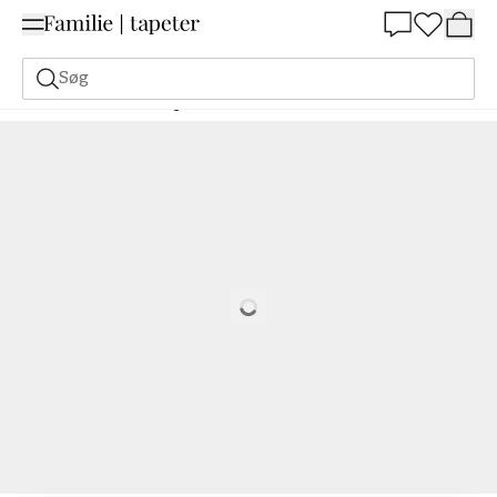
Summer Sale 30%
Søg
Malerfarve
Bestilling Udfra NCS
Bestil efter NCS
6020-Y80R
Loading…