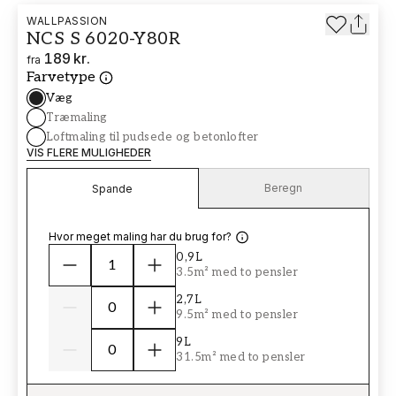
WALLPASSION
NCS S 6020-Y80R
189 kr.
fra
Farvetype
Væg
Træmaling
Loftmaling til pudsede og betonlofter
VIS FLERE MULIGHEDER
Beregn
Spande
Hvor meget maling har du brug for?
0,9L
3.5m² med to pensler
2,7L
9.5m² med to pensler
9L
31.5m² med to pensler