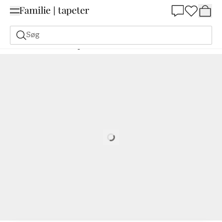
Summer Sale 30%
Søg
Malerfarve
Bestilling Udfra NCS
Bestil efter NCS
6030-R70B
Loading…