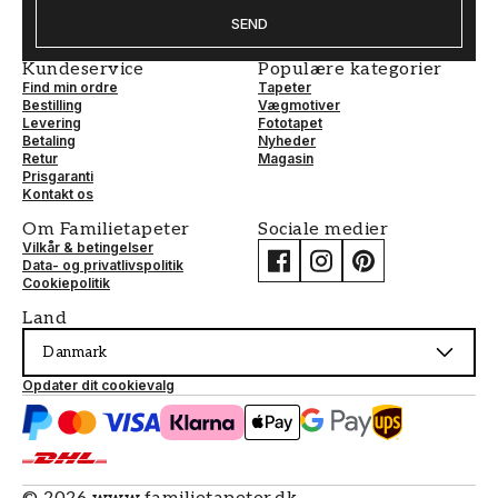
SEND
Kundeservice
Populære kategorier
Find min ordre
Tapeter
Bestilling
Vægmotiver
Levering
Fototapet
Betaling
Nyheder
Retur
Magasin
Prisgaranti
Kontakt os
Om Familietapeter
Sociale medier
Vilkår & betingelser
Data- og privatlivspolitik
Cookiepolitik
Land
Danmark
Opdater dit cookievalg