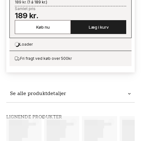
189 kr.
(
1 á 189 kr.
)
Samlet pris
189 kr.
Køb nu
Læg i kurv
Loader
Loading…
Fri fragt ved køb over 500kr
Se alle produktdetaljer
Produktdetaljer
LIGNENDE PRODUKTER
VARENUMMER
BRAND
FT38-000-W0000
Wallpassion