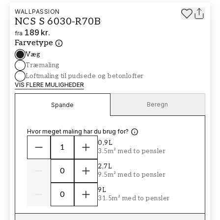
WALLPASSION
NCS S 6030-R70B
189 kr.
fra
Farvetype
Væg
Træmaling
Loftmaling til pudsede og betonlofter
VIS FLERE MULIGHEDER
Beregn
Spande
Hvor meget maling har du brug for?
0,9L
3.5m² med to pensler
2,7L
9.5m² med to pensler
9L
31.5m² med to pensler