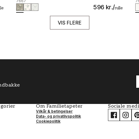
7667
7
596 kr.
/
lle
rulle
VIS FLERE
 indbakke
gorier
Om Familietapeter
Sociale med
Vilkår & betingelser
Data- og privatlivspolitik
Cookiepolitik