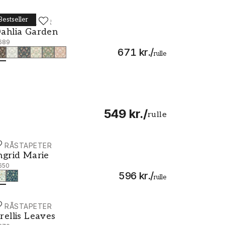
Bestseller
ORÅSTAPETER
ahlia Garden - 7689
ahlia Garden
689
671 kr.
/
rulle
549 kr.
/
rulle
ORÅSTAPETER
ngrid Marie - 7650
ngrid Marie
650
596 kr.
/
rulle
ORÅSTAPETER
rellis Leaves - 7670
rellis Leaves