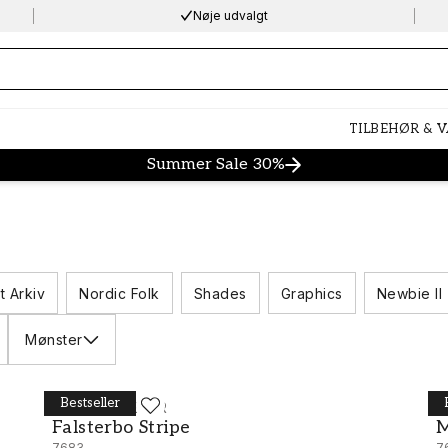
Nøje udvalgt
ng…
TILBEHØR & 
Summer Sale 30%
t Arkiv
Nordic Folk
Shades
Graphics
Newbie II
Mønster
Bestseller
BORÅSTAPETER
B
Falsterbo Stripe - 7683
M
Falsterbo Stripe
M
7683
7