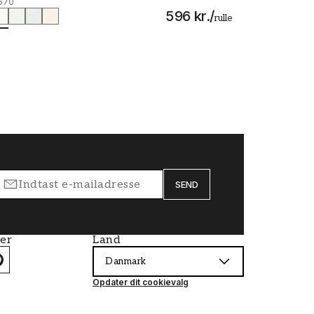
670
596 kr.
/
rulle
SEND
ier
Land
Danmark
Opdater dit cookievalg