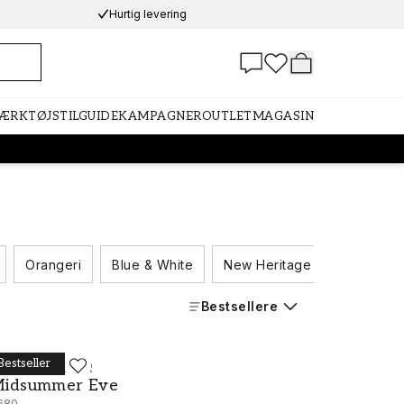
Hurtig levering
VÆRKTØJ
STILGUIDE
KAMPAGNER
OUTLET
MAGASIN
Orangeri
Blue & White
New Heritage
Swedish 
Bestsellere
Bestseller
ORÅSTAPETER
idsummer Eve - 7680
idsummer Eve
680