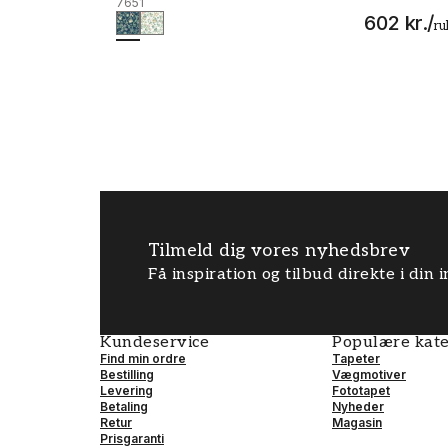
7651
602 kr.
/
ru
Tilmeld dig vores nyhedsbrev
Få inspiration og tilbud direkte i din
Kundeservice
Populære kate
Find min ordre
Tapeter
Bestilling
Vægmotiver
Levering
Fototapet
Betaling
Nyheder
Retur
Magasin
Prisgaranti