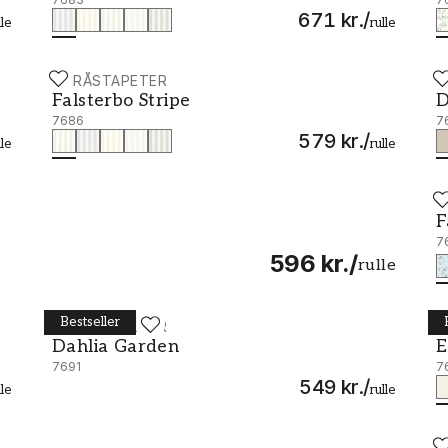
671 kr.
/
lle
rulle
BORÅSTAPETER
B
Falsterbo Stripe - 7686
D
Falsterbo Stripe
D
7686
7
579 kr.
/
lle
rulle
B
F
F
7
596 kr.
/
rulle
Bestseller
BORÅSTAPETER
B
Dahlia Garden - 7691
E
Dahlia Garden
E
7691
7
549 kr.
/
lle
rulle
B