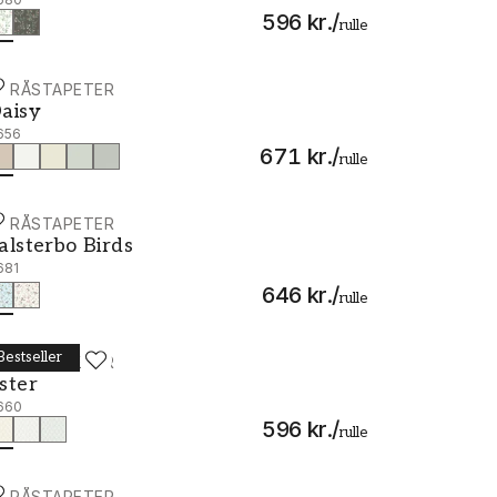
596 kr.
/
rulle
ORÅSTAPETER
aisy - 7656
aisy
656
671 kr.
/
rulle
ORÅSTAPETER
alsterbo Birds - 7681
alsterbo Birds
681
646 kr.
/
rulle
Bestseller
ORÅSTAPETER
ster - 7660
ster
660
596 kr.
/
rulle
ORÅSTAPETER