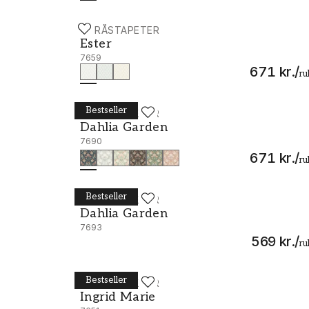
BORÅSTAPETER
Ester - 7659
Ester
7659
671 kr.
/
ru
Bestseller
BORÅSTAPETER
Dahlia Garden - 7690
Dahlia Garden
7690
671 kr.
/
ru
Bestseller
BORÅSTAPETER
Dahlia Garden - 7693
Dahlia Garden
7693
569 kr.
/
ru
Bestseller
BORÅSTAPETER
Ingrid Marie - 7651
Ingrid Marie