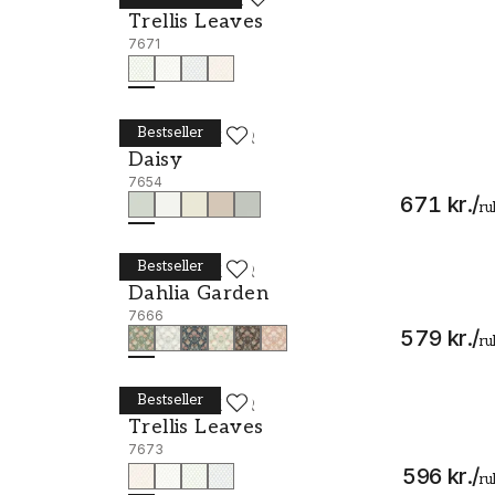
Trellis Leaves - 7671
Trellis Leaves
7671
Bestseller
BORÅSTAPETER
Daisy - 7654
Daisy
7654
671 kr.
/
ru
Bestseller
BORÅSTAPETER
Dahlia Garden - 7666
Dahlia Garden
7666
579 kr.
/
ru
Bestseller
BORÅSTAPETER
Trellis Leaves - 7673
Trellis Leaves
7673
596 kr.
/
ru