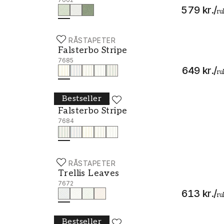
579 kr.
/
ru
BORÅSTAPETER
Falsterbo Stripe - 7685
Falsterbo Stripe
7685
649 kr.
/
ru
Bestseller
BORÅSTAPETER
Falsterbo Stripe - 7684
Falsterbo Stripe
7684
BORÅSTAPETER
Trellis Leaves - 7672
Trellis Leaves
7672
613 kr.
/
ru
Bestseller
BORÅSTAPETER