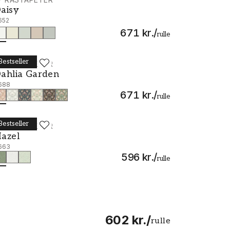
aisy - 7652
aisy
652
671 kr.
/
rulle
Bestseller
ORÅSTAPETER
ahlia Garden - 7688
ahlia Garden
688
671 kr.
/
rulle
Bestseller
ORÅSTAPETER
azel - 7663
azel
663
596 kr.
/
rulle
602 kr.
/
rulle