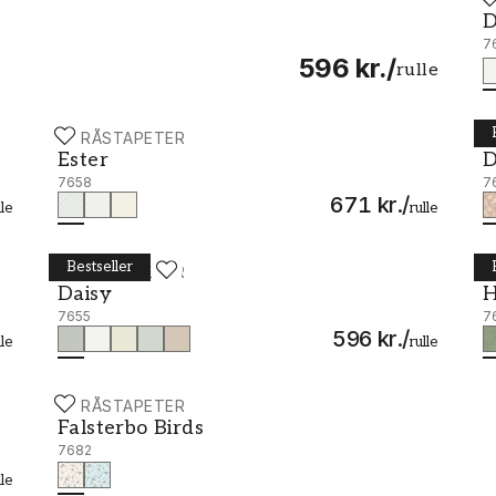
D
D
7
596 kr.
/
rulle
BORÅSTAPETER
B
Ester - 7658
D
Ester
D
7658
7
671 kr.
/
lle
rulle
Bestseller
BORÅSTAPETER
B
Daisy - 7655
H
Daisy
H
7655
7
596 kr.
/
lle
rulle
BORÅSTAPETER
Falsterbo Birds - 7682
Falsterbo Birds
7682
lle