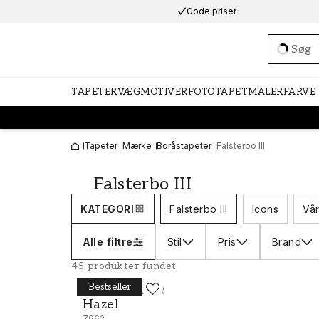
Gode priser
Loadi
TAPETER
VÆGMOTIVER
FOTOTAPET
MALERFARVE
Tapeter
Mærke
Boråstapeter
Falsterbo III
Falsterbo III
KATEGORI
Falsterbo III
Icons
Vår
Alle filtre
Stil
Pris
Brand
45 produkter fundet
Bestseller
BORÅSTAPETER
Hazel - 7662
Hazel
7662