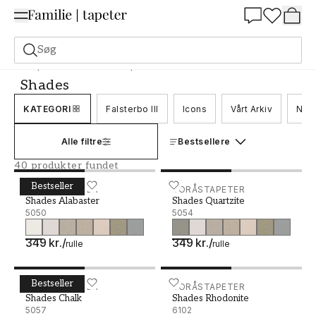
Summer Sale 30%
Søg
Tapeter
Mærke
Boråstapeter
Shades
Shades
KATEGORI
Falsterbo III
Icons
Vårt Arkiv
Nord
Alle filtre
Bestsellere
40 produkter fundet
Bestseller
Shades Alabaster - 5050
BORÅSTAPETER
Shades Quartzite - 5054
BORÅSTAPETER
Shades Alabaster
Shades Quartzite
5050
5054
349 kr.
/
349 kr.
/
rulle
rulle
Bestseller
Shades Chalk - 5057
BORÅSTAPETER
Shades Rhodonite - 6102
BORÅSTAPETER
Shades Chalk
Shades Rhodonite
5057
6102