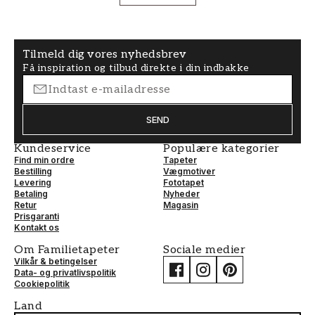
Tilmeld dig vores nyhedsbrev
Få inspiration og tilbud direkte i din indbakke
SEND
Kundeservice
Populære kategorier
Find min ordre
Tapeter
Bestilling
Vægmotiver
Levering
Fototapet
Betaling
Nyheder
Retur
Magasin
Prisgaranti
Kontakt os
Om Familietapeter
Sociale medier
Vilkår & betingelser
Data- og privatlivspolitik
Cookiepolitik
Land