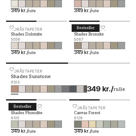
349 kr.
/
349 kr.
/
rulle
rulle
Bestseller
Shades Dolomite - 5058
BORÅSTAPETER
Shades Bronzite - 5067
BORÅSTAPETER
Shades Dolomite
Shades Bronzite
5058
5067
349 kr.
/
349 kr.
/
rulle
rulle
Shades Sunstone - 6103
BORÅSTAPETER
Shades Sunstone
6103
349 kr.
/
rulle
Bestseller
Shades Phonolite - 6105
BORÅSTAPETER
Canvas Forest - 6128
BORÅSTAPETER
Shades Phonolite
Canvas Forest
6105
6128
349 kr.
/
349 kr.
/
rulle
rulle