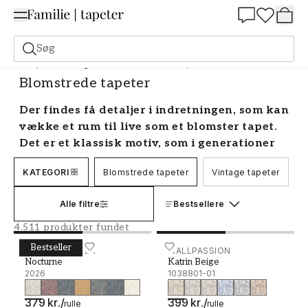
Summer Sale 30%
Søg
Tapeter
Stil og mønster
Blomstrede tapeter
Blomstrede tapeter
Der findes få detaljer i indretningen, som kan
vække et rum til live som et blomster tapet.
Det er et klassisk motiv, som i generationer
har opretholdt sin tidløse popularitet i
KATEGORI
Blomstrede tapeter
Vintage tapeter
B
utallige danske hjem. Og det er intet under,
siden blomster jo er naturens egen pynt. Et
Alle filtre
Bestsellere
blomstret tapet opliver ethvert rum. Hos os
finder du enhver form for fint blomster tapet
4.511 produkter fundet
i alle stilarter, fra det landlige tapet med blå
Bestseller
Nocturne - 2026
BORÅSTAPETER
Katrin Beige - 1038801-01
WALLPASSION
blomster til mønstre fra 70’erne. Med vores
Nocturne
Katrin Beige
2026
1038801-01
store udvalg af blomstrede tapeter har vi
samlet noget, der kunne ligne en hel have,
379 kr.
/
399 kr.
/
rulle
rulle