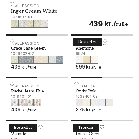
Inger Cream White - 1021602-01
WALLPASSION
Inger Cream White
1021602-01
439 kr.
/
rulle
Bestseller
Grace Sage Green - 1009402-02
WALLPASSION
Anemone - 6974
BORÅSTAPETER
Grace Sage Green
Anemone
1009402-02
6974
439 kr.
/
599 kr.
/
rulle
rulle
Rachel Jeans Blue - 1019401-01
WALLPASSION
Cindy Pink - 1039401-02
SCANDZA
Rachel Jeans Blue
Cindy Pink
1019401-01
1039401-02
439 kr.
/
375 kr.
/
rulle
rulle
Bestseller
Trender
Värmdö - 8084
BORÅSTAPETER
Louise Green - 1014001-0
WALLPASSION
Värmdö
Louise Green