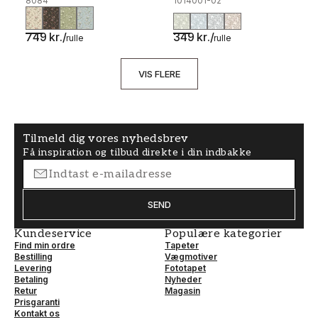
8084
1014001-02
749 kr.
/
349 kr.
/
rulle
rulle
VIS FLERE
Tilmeld dig vores nyhedsbrev
Få inspiration og tilbud direkte i din indbakke
SEND
Kundeservice
Populære kategorier
Find min ordre
Tapeter
Bestilling
Vægmotiver
Levering
Fototapet
Betaling
Nyheder
Retur
Magasin
Prisgaranti
Kontakt os