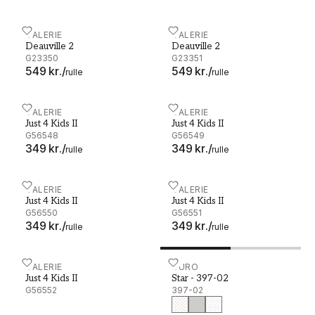
Deauville 2 - G23350
GALERIE
Deauville 2 - G23351
GALERIE
Deauville 2
Deauville 2
G23350
G23351
549 kr.
/
549 kr.
/
rulle
rulle
Just 4 Kids II - G56548
GALERIE
Just 4 Kids II - G56549
GALERIE
Just 4 Kids II
Just 4 Kids II
G56548
G56549
349 kr.
/
349 kr.
/
rulle
rulle
Just 4 Kids II - G56550
GALERIE
Just 4 Kids II - G56551
GALERIE
Just 4 Kids II
Just 4 Kids II
G56550
G56551
349 kr.
/
349 kr.
/
rulle
rulle
Just 4 Kids II - G56552
GALERIE
Star - 397-02
DURO
Just 4 Kids II
Star - 397-02
G56552
397-02