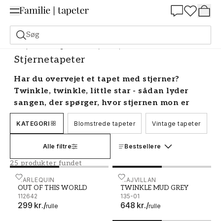
Summer Sale 30%
Søg
Tapeter
Stil og mønster
Stjernetapeter
Stjernetapeter
Har du overvejet et tapet med stjerner?
Twinkle, twinkle, little star - sådan lyder
sangen, der spørger, hvor stjernen mon er
henne. Den er lige på tapetet! Små og store, i
KATEGORI
Blomstrede tapeter
Vintage tapeter
B
guld eller sølv, med lyserød eller mørkeblå
baggrund, og mange andre farvemuligheder.
Alle filtre
Bestsellere
Her finder du alle vores tapeter med stjerner.
25 produkter fundet
Tapeter og stjerner på børnenes
værelse
OUT OF THIS WORLD - 112642
HARLEQUIN
TWINKLE MUD GREY - 13
MAJVILLAN
OUT OF THIS WORLD
TWINKLE MUD GREY
112642
135-01
Et børnetapet med stjerner på tager
299 kr.
/
648 kr.
/
rulle
rulle
børneværelset til helt nye højder. De små vil